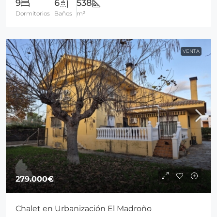
9
6
538
Dormitorios
Baños
m²
VENTA
279.000€
Chalet en Urbanización El Madroño