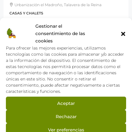
Urbanización el Madroño, Talavera de la Reina
CASAS Y CHALETS
4
3
183
Gestionar el
Dormitorios
Baños
m²
consentimiento de las
cookies
Tipo de propiead
Para ofrecer las mejores experiencias, utilizamos
tecnologías como las cookies para almacenar y/o acceder
a la información del dispositivo. El consentimiento de
Comercial
estas tecnologías nos permitirá procesar datos como el
comportamiento de navegación o las identificaciones
Locales
únicas en este sitio. No consentir o retirar el
Viviendas
consentimiento, puede afectar negativamente a ciertas
características y funciones.
Casas y Chalets
Pisos
Aceptar
Rechazar
Ver preferencias
Localización