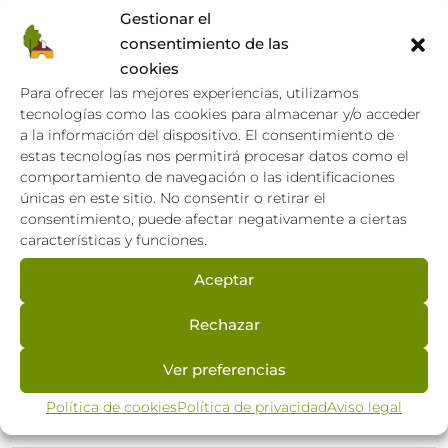
Gestionar el
consentimiento de las
cookies
Para ofrecer las mejores experiencias, utilizamos
tecnologías como las cookies para almacenar y/o acceder
a la información del dispositivo. El consentimiento de
estas tecnologías nos permitirá procesar datos como el
comportamiento de navegación o las identificaciones
únicas en este sitio. No consentir o retirar el
consentimiento, puede afectar negativamente a ciertas
características y funciones.
30 de junio de 2026
Actualidad
Aceptar
Locales comerciales en Talavera de la
Reina: Zonas más rentables para tu
Rechazar
negocio en 2026
Talavera de la Reina sigue consolidándose como el
Ver preferencias
motor comercial de su comarca y un punto...
Política de cookies
Política de privacidad
Aviso legal
Sigue leyendo