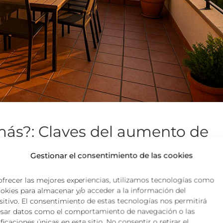
 más?: Claves del aumento de
Gestionar el consentimiento de las cookies
ofrecer las mejores experiencias, utilizamos tecnologías como
nto significativo de valor en el mercado inmobiliario, y
ookies para almacenar y/o acceder a la información del
de vivienda, especialmente demandado en zonas como el
sitivo. El consentimiento de estas tecnologías nos permitirá
artos, ha pasado de ser una opción exclusiva a una inversión
sar datos como el comportamiento de navegación o las
ños...
ficaciones únicas en este sitio. No consentir o retirar el