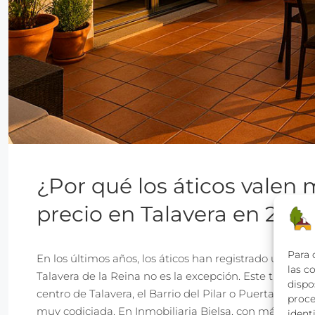
¿Por qué los áticos valen
precio en Talavera en 2025
Para 
En los últimos años, los áticos han registrado un aume
las c
Talavera de la Reina no es la excepción. Este tipo 
dispo
centro de Talavera, el Barrio del Pilar o Puerta de Cu
proce
muy codiciada. En Inmobiliaria Bielsa, con más de 30 a
identi